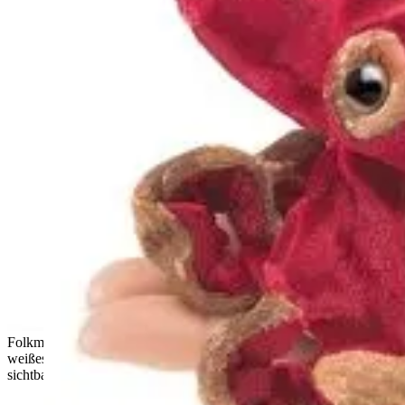
Folkmanis Fingerpuppe mini Einsiedlerkrebs von hinten:
weißes geripptes Schneckenhaus aus Stoff, rote Beine seitlich
sichtbar