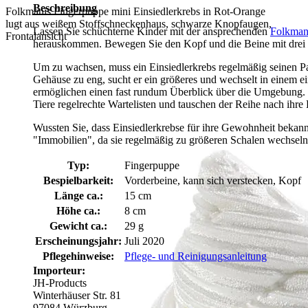
Beschreibung
Folkmanis Fingerpuppe mini Einsiedlerkrebs in Rot-Orange
lugt aus weißem Stoffschneckenhaus, schwarze Knopfaugen,
Lassen Sie schüchterne Kinder mit der ansprechenden
Folkman
Frontalansicht
herauskommen. Bewegen Sie den Kopf und die Beine mit drei 
Um zu wachsen, muss ein Einsiedlerkrebs regelmäßig seinen Pa
Gehäuse zu eng, sucht er ein größeres und wechselt in einem ei
ermöglichen einen fast rundum Überblick über die Umgebung.
Tiere regelrechte Wartelisten und tauschen der Reihe nach ihre 
Wussten Sie, dass Einsiedlerkrebse für ihre Gewohnheit bekann
"Immobilien", da sie regelmäßig zu größeren Schalen wechsel
Typ:
Fingerpuppe
Bespielbarkeit:
Vorderbeine, kann sich verstecken, Kopf
Länge ca.:
15 cm
Höhe ca.:
8 cm
Gewicht ca.:
29 g
Erscheinungsjahr:
Juli 2020
Pflegehinweise:
Pflege- und Reinigungsanleitung
Importeur:
JH-Products
Winterhäuser Str. 81
97084 Würzburg