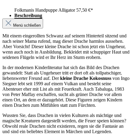
Folkmanis Handpuppe Alligator
57,50 €*
Beschreibung
Menü schließen
Mit einem eingerollten Schwanz auf seinem Hinterteil sitzend und
nach seiner Mama rufend, mag dieser Drache harmlos aussehen.
Aber Vorsicht! Dieser kleine Drache ist schon jetzt ein Ungeheur,
wenn auch noch in Ausbildung. Bekleidet mit schuppiger Haut und
seidenen Flügeln wird er Ihr Herz im Sturm erobern.
In der modernen Kinderliteratur hat sich das Bild des Drachen
gewandelt: Statt als Ungeheuer tritt er dort oft als tollpatschiger,
liebenswerter Freund auf. Der
kleine Drache Kokosnuss
von Ingo
Siegner lebt seit 1999 auf einem Vulkan und besteht seine
Abenteuer eher mit List als mit Feuerkraft. Auch Tabaluga, 1983
von Peter Maffay erschaffen, sucht als grüner Drache vor allem
einen Ort, an dem er dazugehört. Diese Figuren zeigen Kindern
einen Drachen zum Mitfühlen statt zum Fürchten.
Wussten Sie, dass Drachen in vielen Kulturen als mächtige und
magische Kreaturen dargestellt werden, die Feuer speien können?
Obwohl reale Drachen nicht existieren, regen sie die Fantasie an
und sind ein beliebtes Element in Märchen und Legenden.