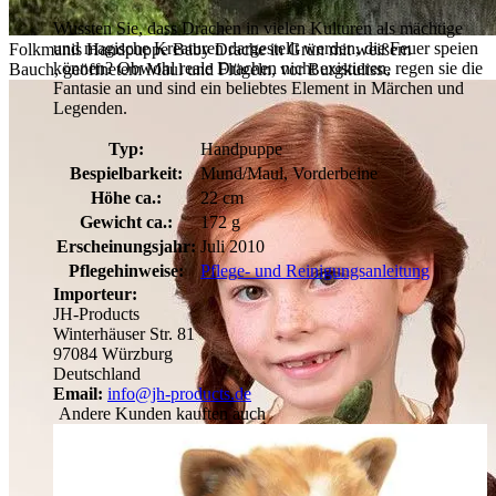
Wussten Sie, dass Drachen in vielen Kulturen als mächtige
und magische Kreaturen dargestellt werden, die Feuer speien
Folkmanis Handpuppe Baby Drache in Grün mit weißem
können? Obwohl reale Drachen nicht existieren, regen sie die
Bauch, geöffnetem Maul und Flügeln, vor Burgkulisse
Fantasie an und sind ein beliebtes Element in Märchen und
Legenden.
Typ:
Handpuppe
Bespielbarkeit:
Mund/Maul, Vorderbeine
Höhe ca.:
22 cm
Gewicht ca.:
172 g
Erscheinungsjahr:
Juli 2010
Pflegehinweise:
Pflege- und Reinigungsanleitung
Importeur:
JH-Products
Winterhäuser Str. 81
97084 Würzburg
Deutschland
Email:
info@jh-products.de
Andere Kunden kauften auch