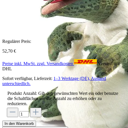
Regulärer Preis:
52,70 €
Preise inkl. MwSt. zzgl. Versandkosten
Versand mit
DHL
Sofort verfügbar, Lieferzeit:
1–3 Werktage (DE), Ausland
unterschiedlich.
Produkt Anzahl: Gib den gewünschten Wert ein oder benutze
die Schaltflächen um die Anzahl zu erhöhen oder zu
reduzieren.
In den Warenkorb