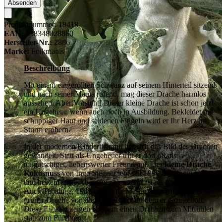
Absenden
Produktnummer:
18418
EAN:
638348028860
Hersteller-Nr.:
2886
Marke:
Folkmanis
Beschreibung
Mit einem eingerollten Schwanz auf seinem Hinterteil sitzend
und nach seiner Mama rufend, mag dieser Drache harmlos
aussehen. Aber Vorsicht! Dieser kleine Drache ist schon jetzt
ein Ungeheur, wenn auch noch in Ausbildung. Bekleidet mit
schuppiger Haut und seidenen Flügeln wird er Ihr Herz im
Sturm erobern.
In der modernen Kinderliteratur hat sich das Bild des Drachen
gewandelt: Statt als Ungeheuer tritt er dort oft als
tollpatschiger, liebenswerter Freund auf. Der
kleine Drache
Kokosnuss
von Ingo Siegner lebt seit 1999 auf einem Vulkan
und besteht seine Abenteuer eher mit List als mit Feuerkraft.
Auch Tabaluga, 1983 von Peter Maffay erschaffen, sucht als
grüner Drache vor allem einen Ort, an dem er dazugehört.
Diese Figuren zeigen Kindern einen Drachen zum Mitfühlen
statt zum Fürchten.