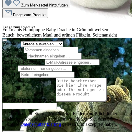
Zum Merkzettel hinzufügen
Frage zum Produkt
Frage zum Produkt
Folkmanis Handpuppe Baby Drache in Grün mit weißem
Bauch, beweglichem Maul und grünen Flügeln, Seitenansicht
Anrede
*
Vorname
*
Nachname
*
Ihre E-Mail-Adresse
*
Telefon
Betreff
*
Ihre Anfrage zum Produkt
*
Die mit einem Stern (*) markierten Felder sind Pflichtfelder.
Mit dem Absenden Ihrer Nachricht erklären Sie, dass Sie
unsere
Datenschutzerklärung
gelesen und akzeptiert haben.