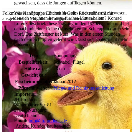
gewachsen, dass die Jungen auffliegen können.
Wussten Sie, dass Entenküken das erste größere Lebewesen,
Folkmanis Handpuppe Entchen in Gelb, Rückenansicht mit
das sich vor ihnen bewegt, für ihre Mutter halten? Konrad
ausgebreiteten Flügeln und orangefarbenem Schnabel
Lorenz beschrieb diese Prägung in den 1930er Jahren und lief
danach mit einer Reihe Gänseküken im Schlepptau durch sein
Dorf. Das Zeitfenster ist kurz: Was in den ersten Stunden
nach dem Schlüpfen gelernt wird, lässt sich später nicht mehr
umlernen.
Typ:
Handpuppe
Bespielbarkeit:
Schnabel, Flügel
Höhe ca.:
23 cm
Gewicht ca.:
95 g
Erscheinungsjahr:
Januar 2012
Pflegehinweise:
Pflege- und Reinigungsanleitung
Importeur:
JH-Products
Winterhäuser Str. 81
97084 Würzburg
Deutschland
Email:
info@jh-products.de
Andere Kunden kauften auch