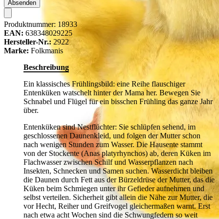
Absenden
Produktnummer:
18933
EAN:
638348029225
Hersteller-Nr.:
2922
Marke:
Folkmanis
Beschreibung
Ein klassisches Frühlingsbild: eine Reihe flauschiger
Entenküken watschelt hinter der Mama her. Bewegen Sie
Schnabel und Flügel für ein bisschen Frühling das ganze Jahr
über.
Entenküken sind Nestflüchter: Sie schlüpfen sehend, im
geschlossenen Daunenkleid, und folgen der Mutter schon
nach wenigen Stunden zum Wasser. Die Hausente stammt
von der Stockente (Anas platyrhynchos) ab, deren Küken im
Flachwasser zwischen Schilf und Wasserpflanzen nach
Insekten, Schnecken und Samen suchen. Wasserdicht bleiben
die Daunen durch Fett aus der Bürzeldrüse der Mutter, das die
Küken beim Schmiegen unter ihr Gefieder aufnehmen und
selbst verteilen. Sicherheit gibt allein die Nähe zur Mutter, die
vor Hecht, Reiher und Greifvogel gleichermaßen warnt. Erst
nach etwa acht Wochen sind die Schwungfedern so weit