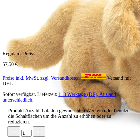
Regulärer Preis:
57,50 €
Preise inkl. MwSt. zzgl. Versandkosten
Versand mit
DHL
Sofort verfügbar, Lieferzeit:
1–3 Werktage (DE), Ausland
unterschiedlich.
Produkt Anzahl: Gib den gewünschten Wert ein oder benutze
die Schaltflächen um die Anzahl zu erhöhen oder zu
reduzieren.