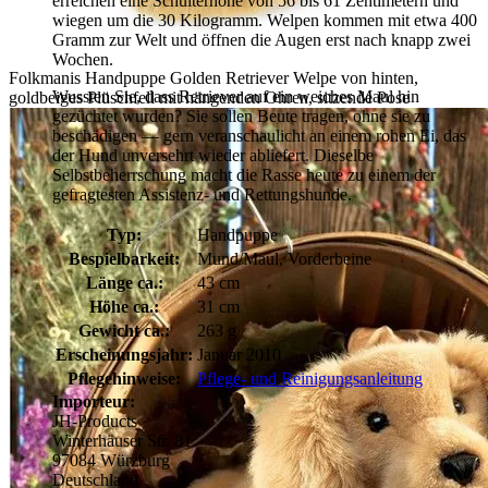
erreichen eine Schulterhöhe von 56 bis 61 Zentimetern und
wiegen um die 30 Kilogramm. Welpen kommen mit etwa 400
Gramm zur Welt und öffnen die Augen erst nach knapp zwei
Wochen.
Folkmanis Handpuppe Golden Retriever Welpe von hinten,
Wussten Sie, dass Retriever auf ein weiches Maul hin
goldbeiges Plüschfell mit hängenden Ohren, sitzende Pose
gezüchtet wurden? Sie sollen Beute tragen, ohne sie zu
beschädigen — gern veranschaulicht an einem rohen Ei, das
der Hund unversehrt wieder abliefert. Dieselbe
Selbstbeherrschung macht die Rasse heute zu einem der
gefragtesten Assistenz- und Rettungshunde.
Typ:
Handpuppe
Bespielbarkeit:
Mund/Maul, Vorderbeine
Länge ca.:
43 cm
Höhe ca.:
31 cm
Gewicht ca.:
263 g
Erscheinungsjahr:
Januar 2010
Pflegehinweise:
Pflege- und Reinigungsanleitung
Importeur:
JH-Products
Winterhäuser Str. 81
97084 Würzburg
Deutschland