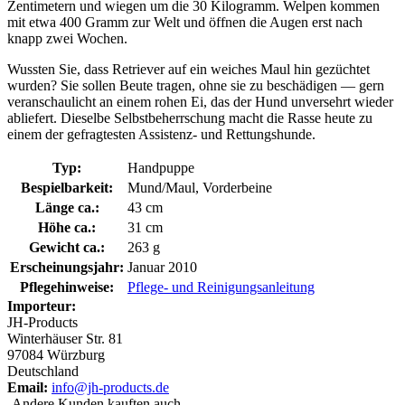
Zentimetern und wiegen um die 30 Kilogramm. Welpen kommen
mit etwa 400 Gramm zur Welt und öffnen die Augen erst nach
knapp zwei Wochen.
Wussten Sie, dass Retriever auf ein weiches Maul hin gezüchtet
wurden? Sie sollen Beute tragen, ohne sie zu beschädigen — gern
veranschaulicht an einem rohen Ei, das der Hund unversehrt wieder
abliefert. Dieselbe Selbstbeherrschung macht die Rasse heute zu
einem der gefragtesten Assistenz- und Rettungshunde.
Typ:
Handpuppe
Bespielbarkeit:
Mund/Maul, Vorderbeine
Länge ca.:
43 cm
Höhe ca.:
31 cm
Gewicht ca.:
263 g
Erscheinungsjahr:
Januar 2010
Pflegehinweise:
Pflege- und Reinigungsanleitung
Importeur:
JH-Products
Winterhäuser Str. 81
97084 Würzburg
Deutschland
Email:
info@jh-products.de
Andere Kunden kauften auch