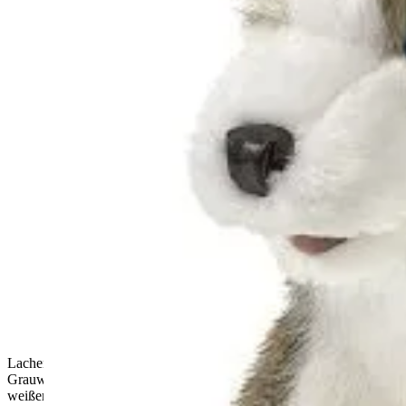
Lachender Junge mit Brille hält die Folkmanis Handpuppe
Grauwolf mit geöffnetem Maul und braun-beigem Fell vor
weißem Hintergrund.