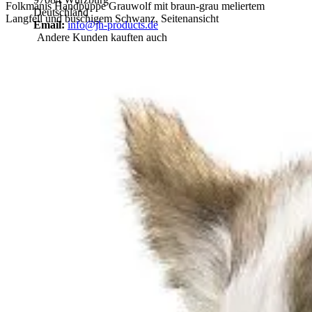
Folkmanis Handpuppe Grauwolf mit braun-grau meliertem
Deutschland
Langfell und buschigem Schwanz, Seitenansicht
Email:
info@jh-products.de
Andere Kunden kauften auch