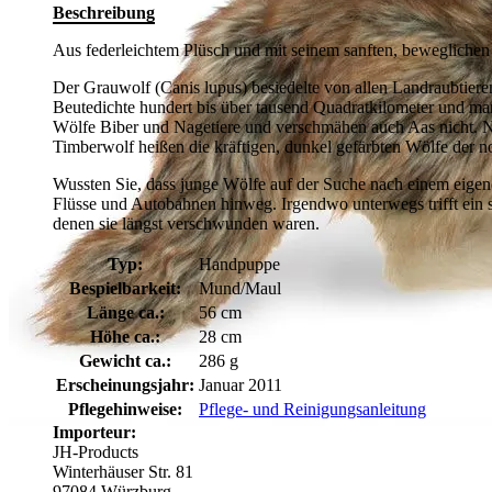
Beschreibung
Aus federleichtem Plüsch und mit seinem sanften, beweglichen Ma
Der Grauwolf (Canis lupus) besiedelte von allen Landraubtiere
Beutedichte hundert bis über tausend Quadratkilometer und m
Wölfe Biber und Nagetiere und verschmähen auch Aas nicht. Na
Timberwolf heißen die kräftigen, dunkel gefärbten Wölfe der 
Wussten Sie, dass junge Wölfe auf der Suche nach einem eigen
Flüsse und Autobahnen hinweg. Irgendwo unterwegs trifft ein 
denen sie längst verschwunden waren.
Typ:
Handpuppe
Bespielbarkeit:
Mund/Maul
Länge ca.:
56 cm
Höhe ca.:
28 cm
Gewicht ca.:
286 g
Erscheinungsjahr:
Januar 2011
Pflegehinweise:
Pflege- und Reinigungsanleitung
Importeur:
JH-Products
Winterhäuser Str. 81
97084 Würzburg