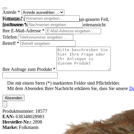
Anrede
*
Vorname
*
Folkmanis Handpuppe Grauwolf mit braun-grauem Fell,
Nachname
*
geöffnetem Maul und Zähnen, liegend in Seitenansicht
Ihre E-Mail-Adresse
*
Telefon
Betreff
*
Ihre Anfrage zum Produkt
*
Die mit einem Stern (*) markierten Felder sind Pflichtfelder.
Mit dem Absenden Ihrer Nachricht erklären Sie, dass Sie unsere
Da
Absenden
Produktnummer:
18577
EAN:
638348028983
Hersteller-Nr.:
2898
Marke:
Folkmanis