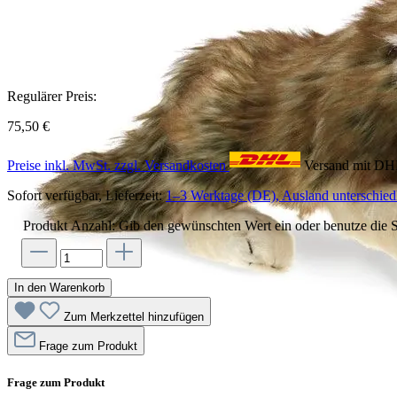
Regulärer Preis:
75,50 €
Preise inkl. MwSt. zzgl. Versandkosten
Versand mit D
Sofort verfügbar, Lieferzeit:
1–3 Werktage (DE), Ausland unterschiedl
Produkt Anzahl: Gib den gewünschten Wert ein oder benutze die S
In den Warenkorb
Zum Merkzettel hinzufügen
Frage zum Produkt
Frage zum Produkt