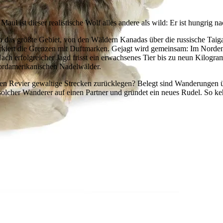
ul ist dieser realistische Wolf alles andere als wild: Er ist hungrig n
n das größte Gebiet, von den Wäldern Kanadas über die russische Taig
arkiert die Grenzen mit Duftmarken. Gejagt wird gemeinsam: Im Nord
ch erfolgreicher Jagd frisst ein erwachsenes Tier bis zu neun Kilog
nordamerikanischen Nadelwälder.
en Revier gewaltige Strecken zurücklegen? Belegt sind Wanderungen ü
solcher Wanderer auf einen Partner und gründet ein neues Rudel. So k