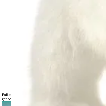
Folkmanis Narwal-Handpuppe in Seitenansicht, dunkelgrau
gefleckt mit langem gedrehtem Horn und beweglichem Maul