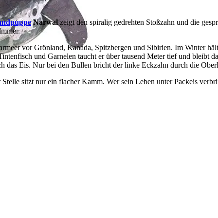
andpuppe
Narwal
zeigt den spiralig gedrehten Stoßzahn und die gesp
Zimmer.
eer vor Grönland, Kanada, Spitzbergen und Sibirien. Im Winter hält 
enfisch und Garnelen taucht er über tausend Meter tief und bleibt da
 das Eis. Nur bei den Bullen bricht der linke Eckzahn durch die Ober
 Stelle sitzt nur ein flacher Kamm. Wer sein Leben unter Packeis verb