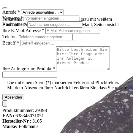
Anrede
*
Vorname
*
Folkmanis Narwal-Handpuppe in Dunkelgrau mit weißem
Nachname
*
Bauch, hellem Spiralhorn und geöffnetem Maul, Seitenansicht
Ihre E-Mail-Adresse
*
Telefon
Betreff
*
Ihre Anfrage zum Produkt
*
Die mit einem Stern (*) markierten Felder sind Pflichtfelder.
Mit dem Absenden Ihrer Nachricht erklären Sie, dass Sie unsere
Da
Absenden
Produktnummer:
29398
EAN:
638348031051
Hersteller-Nr.:
3105
Marke:
Folkmanis