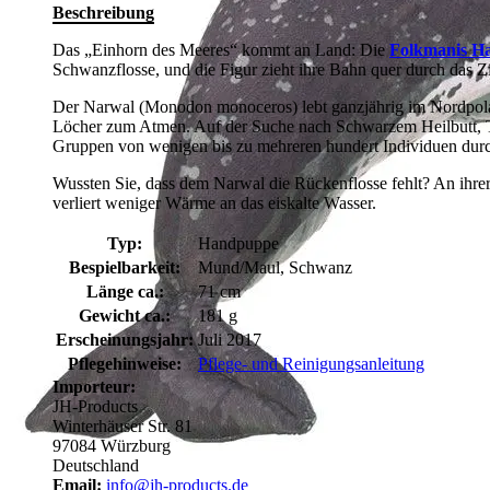
Beschreibung
Das „Einhorn des Meeres“ kommt an Land: Die
Folkmanis H
Schwanzflosse, und die Figur zieht ihre Bahn quer durch das 
Der Narwal (Monodon monoceros) lebt ganzjährig im Nordpolarm
Löcher zum Atmen. Auf der Suche nach Schwarzem Heilbutt, Tint
Gruppen von wenigen bis zu mehreren hundert Individuen durch
Wussten Sie, dass dem Narwal die Rückenflosse fehlt? An ihrer
verliert weniger Wärme an das eiskalte Wasser.
Typ:
Handpuppe
Bespielbarkeit:
Mund/Maul, Schwanz
Länge ca.:
71 cm
Gewicht ca.:
181 g
Erscheinungsjahr:
Juli 2017
Pflegehinweise:
Pflege- und Reinigungsanleitung
Importeur:
JH-Products
Winterhäuser Str. 81
97084 Würzburg
Deutschland
Email:
info@jh-products.de