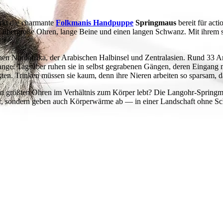
rkt die charmante
Folkmanis Handpuppe
Springmaus
bereit für act
t übergroße Ohren, lange Beine und einen langen Schwanz. Mit ihrem s
 Nordafrika, der Arabischen Halbinsel und Zentralasien. Rund 33 Arte
ange. Tagsüber ruhen sie in selbst gegrabenen Gängen, deren Eingang 
ekten. Trinken müssen sie kaum, denn ihre Nieren arbeiten so sparsam,
en größten Ohren im Verhältnis zum Körper lebt? Die Langohr-Springmau
, sondern geben auch Körperwärme ab — in einer Landschaft ohne Scha