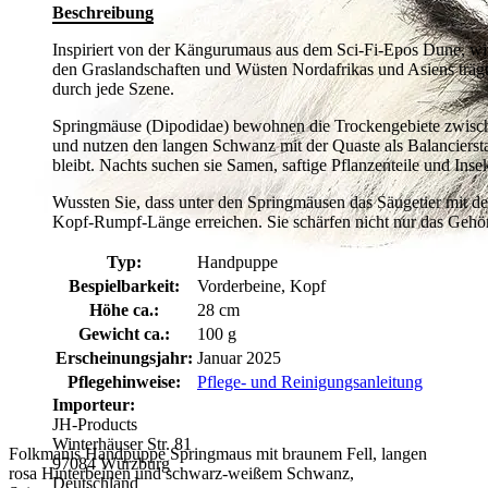
Beschreibung
Inspiriert von der Kängurumaus aus dem Sci-Fi-Epos Dune, wi
den Graslandschaften und Wüsten Nordafrikas und Asiens träg
durch jede Szene.
Springmäuse (Dipodidae) bewohnen die Trockengebiete zwischen
und nutzen den langen Schwanz mit der Quaste als Balancierst
bleibt. Nachts suchen sie Samen, saftige Pflanzenteile und Ins
Wussten Sie, dass unter den Springmäusen das Säugetier mit d
Kopf-Rumpf-Länge erreichen. Sie schärfen nicht nur das Gehör
Typ:
Handpuppe
Bespielbarkeit:
Vorderbeine, Kopf
Höhe ca.:
28 cm
Gewicht ca.:
100 g
Erscheinungsjahr:
Januar 2025
Pflegehinweise:
Pflege- und Reinigungsanleitung
Importeur:
JH-Products
Winterhäuser Str. 81
Folkmanis Handpuppe Springmaus mit braunem Fell, langen
97084 Würzburg
rosa Hinterbeinen und schwarz-weißem Schwanz,
Deutschland