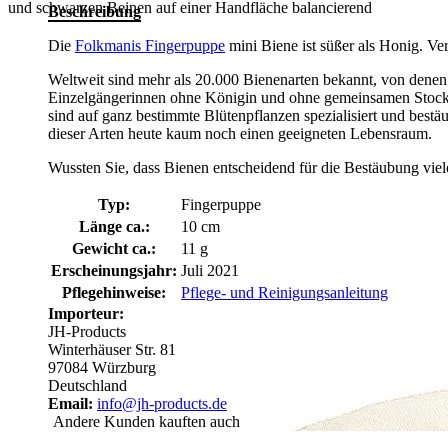
und schwarzen Beinen auf einer Handfläche balancierend
Beschreibung
Die
Folkmanis Fingerpuppe
mini Biene ist süßer als Honig. Verl
Weltweit sind mehr als 20.000 Bienenarten bekannt, von denen d
Einzelgängerinnen ohne Königin und ohne gemeinsamen Stock. H
sind auf ganz bestimmte Blütenpflanzen spezialisiert und bestä
dieser Arten heute kaum noch einen geeigneten Lebensraum.
Wussten Sie, dass Bienen entscheidend für die Bestäubung viel
Typ:
Fingerpuppe
Länge ca.:
10 cm
Gewicht ca.:
11 g
Erscheinungsjahr:
Juli 2021
Pflegehinweise:
Pflege- und Reinigungsanleitung
Importeur:
JH-Products
Winterhäuser Str. 81
97084 Würzburg
Deutschland
Email:
info@jh-products.de
Andere Kunden kauften auch