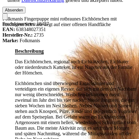
unsere
Datenschutzerklärung
gelesen und akzeptiert haben.
Absenden
Folkmanis Fingerpuppe mini rotbraunes Eichhörnchen mit
Produktnummer:
18427
buschigem Schwanz liegt auf einer offenen Handfläche
EAN:
638348027351
Hersteller-Nr.:
2735
Marke:
Folkmanis
Beschreibung
Das Eichhörnchen, regional auch Eichkätzchen, Eichkater
oder niederdeutsch Katteker, ist ein Nagetier aus der Familie
der Hörnchen.
Eichhörnchen sind überwiegend Einzelgänger und
verteidigen ein eigenes Revier, das sich mit dem der Nachbarn
nur wenig überschneidet. Weibchen bekommen meist
zweimal im Jahr drei bis vier nackte, blinde Jungtiere, die gut
sieben Wochen im Nest bleiben. Neben Nüssen und Samen
stehen auch Knospen, Pilze, Rinde und gelegentlich Vogeleier
auf dem Speiseplan. Bei Gefahr warnt ein Eichhörnchen
Artgenossen mit einem hellen, wiederholten Schimpflaut vom
Baum aus. Die meiste Aktivität zeigt es am frühen Morgen
und späten Nachmittag, während die Mittagsstunden oft der