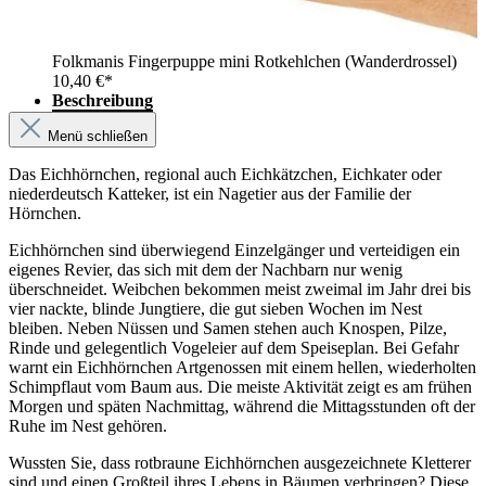
Folkmanis Fingerpuppe mini Rotkehlchen (Wanderdrossel)
10,40 €*
Beschreibung
Menü schließen
Das Eichhörnchen, regional auch Eichkätzchen, Eichkater oder
niederdeutsch Katteker, ist ein Nagetier aus der Familie der
Hörnchen.
Eichhörnchen sind überwiegend Einzelgänger und verteidigen ein
eigenes Revier, das sich mit dem der Nachbarn nur wenig
überschneidet. Weibchen bekommen meist zweimal im Jahr drei bis
vier nackte, blinde Jungtiere, die gut sieben Wochen im Nest
bleiben. Neben Nüssen und Samen stehen auch Knospen, Pilze,
Rinde und gelegentlich Vogeleier auf dem Speiseplan. Bei Gefahr
warnt ein Eichhörnchen Artgenossen mit einem hellen, wiederholten
Schimpflaut vom Baum aus. Die meiste Aktivität zeigt es am frühen
Morgen und späten Nachmittag, während die Mittagsstunden oft der
Ruhe im Nest gehören.
Wussten Sie, dass rotbraune Eichhörnchen ausgezeichnete Kletterer
sind und einen Großteil ihres Lebens in Bäumen verbringen? Diese