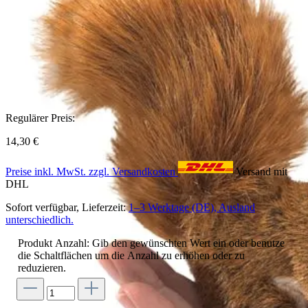
Regulärer Preis:
14,30 €
Preise inkl. MwSt. zzgl. Versandkosten
Versand mit
DHL
Sofort verfügbar, Lieferzeit:
1–3 Werktage (DE), Ausland
unterschiedlich.
Produkt Anzahl: Gib den gewünschten Wert ein oder benutze
die Schaltflächen um die Anzahl zu erhöhen oder zu
reduzieren.