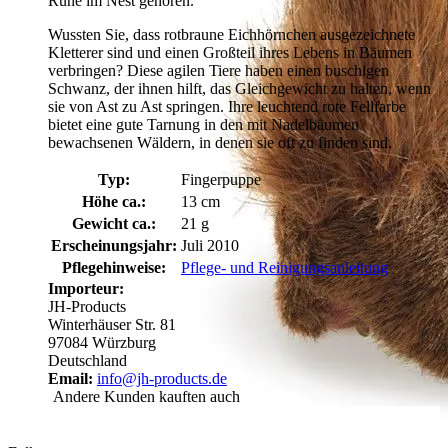
Ruhe im Nest gehören.
Wussten Sie, dass rotbraune Eichhörnchen ausgezeichnete
Kletterer sind und einen Großteil ihres Lebens in Bäumen
verbringen? Diese agilen Tiere haben einen buschigen
Schwanz, der ihnen hilft, das Gleichgewicht zu halten, wenn
sie von Ast zu Ast springen. Ihre leuchtend rote Fellfarbe
bietet eine gute Tarnung in den mit Nadelbäumen
bewachsenen Wäldern, in denen sie oft zu finden sind.
Typ:
Fingerpuppe
Höhe ca.:
13 cm
Gewicht ca.:
21 g
Erscheinungsjahr:
Juli 2010
Pflegehinweise:
Pflege- und Reinigungsanleitung
Importeur:
JH-Products
Winterhäuser Str. 81
97084 Würzburg
Deutschland
Email:
info@jh-products.de
Andere Kunden kauften auch