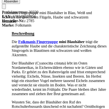
Absenden
Produktnummer:
30320
Folkmanis Fingerpuppe mini Blauhäher in Blau, Weiß und
EAN:
638348027856
Schwarz mit geöffneten Flügeln, Haube und schwarzem
Hersteller-Nr.:
2785
Schnabel
Marke:
Folkmanis
Beschreibung
Die
Folkmanis Fingerpuppe
mini Blauhäher
trägt die
aufgestellte Haube und die charakteristische Zeichnung dieses
Singvogels in Blautönen mit schwarzen und weißen
Akzenten.
Der Blauhäher (Cyanocitta cristata) lebt im Osten
Nordamerikas, in Eichenwäldern ebenso wie in Gärten und
Parks. Er gehört zu den Rabenvögeln und frisst entsprechend
vielseitig: Eicheln, Nüsse, Insekten und Beeren. Im Herbst
trägt ein einzelner Vogel mehrere tausend Eicheln zusammen
und versteckt sie einzeln im Boden. Was er nicht
wiederfindet, keimt im Frühjahr. Die Paare bleiben über Jahre
zusammen und ziehen ihre Brut gemeinsam auf.
Wussten Sie, dass der Blauhäher den Ruf des
Rotschulterbussards täuschend echt nachahmt? Ornithologen