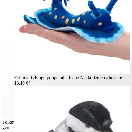
Folkmanis Fingerpuppe mini blaue Nacktkiemenschnecke
13,10 €*
Folkmanis Fingerpuppe mini Blauhäher mit blau-weiß
gemustertem Gefieder und schwarzen Füßen, Schrägansicht