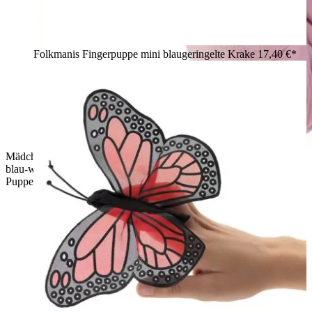
Folkmanis Fingerpuppe mini blaugeringelte Krake
17,40 €*
Mädchen hält Folkmanis Fingerpuppe mini Blauhäher mit
blau-weißem Gefieder auf dem Zeigefinger und lächelt die
Puppe an.