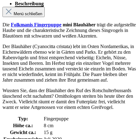
Beschreibung
Menü schließen
Die
Folkmanis Fingerpuppe
mini Blauhäher
trägt die aufgestellte
Haube und die charakteristische Zeichnung dieses Singvogels in
Blautönen mit schwarzen und weißen Akzenten.
Der Blauhäher (Cyanocitta cristata) lebt im Osten Nordamerikas, in
Eichenwäldern ebenso wie in Gärten und Parks. Er gehört zu den
Rabenvögeln und frisst entsprechend vielseitig: Eicheln, Nüsse,
Insekten und Beeren. Im Herbst trägt ein einzelner Vogel mehrere
tausend Eicheln zusammen und versteckt sie einzeln im Boden. Was
er nicht wiederfindet, keimt im Frühjahr. Die Paare bleiben über
Jahre zusammen und ziehen ihre Brut gemeinsam auf.
Wussten Sie, dass der Blauhäher den Ruf des Rotschulterbussards
täuschend echt nachahmt? Ornithologen streiten bis heute über den
Zweck. Vielleicht räumt er damit den Futterplatz frei, vielleicht
warnt er seine Artgenossen vor einem echten Greifvogel.
Typ:
Fingerpuppe
Höhe ca.:
8 cm
Gewicht ca.:
15 g