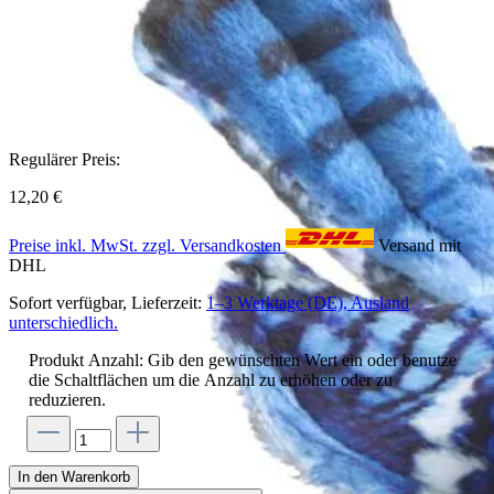
Regulärer Preis:
12,20 €
Preise inkl. MwSt. zzgl. Versandkosten
Versand mit
DHL
Sofort verfügbar, Lieferzeit:
1–3 Werktage (DE), Ausland
unterschiedlich.
Produkt Anzahl: Gib den gewünschten Wert ein oder benutze
die Schaltflächen um die Anzahl zu erhöhen oder zu
reduzieren.
In den Warenkorb