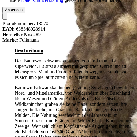
unsere
Datenschutzerklärung
gelesen und akzeptiert haben.
Absenden
Produktnummer:
18570
EAN:
638348028914
Hersteller-Nr.:
2891
Marke:
Folkmanis
Beschreibung
Das Baumwollschwanzkaninchen von Folkmanis ist
superweich. Es sitzt alarmiert mit gespitzten Ohren und ist
lebensgroß. Maul und Vorderpfoten bewegen sich mit, sodass
es sich im Spiel aufrichten und wittern kann.
Baumwollschwanzkaninchen (Gattung Sylvilagus) bewohnen
Nord- und Mittelamerika, von Waldrändern über Buschland
bis in Wiesen und Gärten. Anders als das Europäische
Wildkaninchen graben sie keine Baue, sondern setzen ihre
Jungen in flache, mit Gras und Bauchfell ausgepolsterte
Mulden. Die Nahrung wechselt mit der Jahreszeit: im
Sommer Gräser und Kräuter, im Winter Rinde, Knospen und
Zweige. Weit seitlich am Kopf sitzende Augen geben ihnen
ein Blickfeld von fast 360 Grad. Nähert sich ein Fuchs, setzen