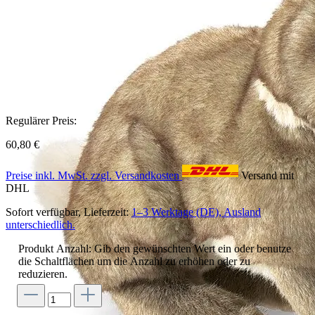
Regulärer Preis:
60,80 €
Preise inkl. MwSt. zzgl. Versandkosten
Versand mit
DHL
Sofort verfügbar, Lieferzeit:
1–3 Werktage (DE), Ausland
unterschiedlich.
Produkt Anzahl: Gib den gewünschten Wert ein oder benutze
die Schaltflächen um die Anzahl zu erhöhen oder zu
reduzieren.