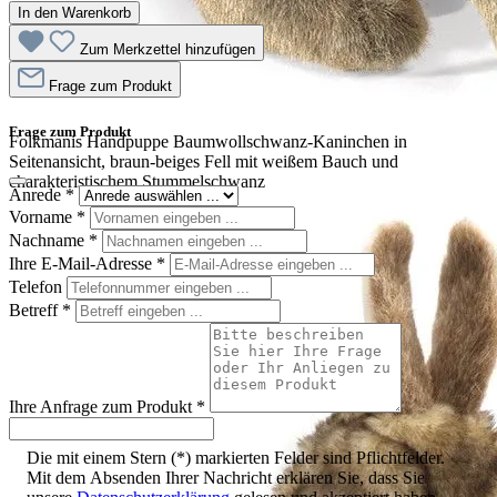
In den Warenkorb
Zum Merkzettel hinzufügen
Frage zum Produkt
Frage zum Produkt
Folkmanis Handpuppe Baumwollschwanz-Kaninchen in
Seitenansicht, braun-beiges Fell mit weißem Bauch und
charakteristischem Stummelschwanz
Anrede
*
Vorname
*
Nachname
*
Ihre E-Mail-Adresse
*
Telefon
Betreff
*
Ihre Anfrage zum Produkt
*
Die mit einem Stern (*) markierten Felder sind Pflichtfelder.
Mit dem Absenden Ihrer Nachricht erklären Sie, dass Sie