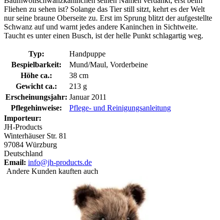
Baumwollschwanzkaninchen seinen Namen verdankt, erst beim
Fliehen zu sehen ist? Solange das Tier still sitzt, kehrt es der Welt
nur seine braune Oberseite zu. Erst im Sprung blitzt der aufgestellte
Schwanz auf und warnt jedes andere Kaninchen in Sichtweite.
Taucht es unter einen Busch, ist der helle Punkt schlagartig weg.
Typ:
Handpuppe
Bespielbarkeit:
Mund/Maul, Vorderbeine
Höhe ca.:
38 cm
Gewicht ca.:
213 g
Erscheinungsjahr:
Januar 2011
Pflegehinweise:
Pflege- und Reinigungsanleitung
Importeur:
JH-Products
Winterhäuser Str. 81
97084 Würzburg
Deutschland
Email:
info@jh-products.de
Andere Kunden kauften auch