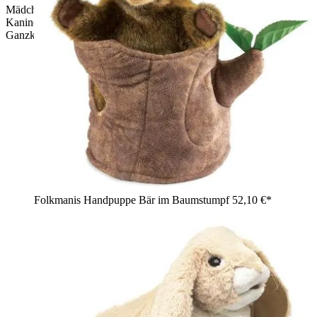
Mädchen hält die Folkmanis Handpuppe Baumwollschwanz-
Kaninchen in graubraunem Plüsch auf dem Arm,
Ganzkörperansicht.
Folkmanis Handpuppe Bär im Baumstumpf
52,10 €*