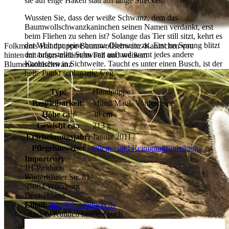
sie auf enge Haken statt auf lange Strecken.
Wussten Sie, dass der weiße Schwanz, dem das
Baumwollschwanzkaninchen seinen Namen verdankt, erst
beim Fliehen zu sehen ist? Solange das Tier still sitzt, kehrt es
der Welt nur seine braune Oberseite zu. Erst im Sprung blitzt
Folkmanis Handpuppe Baumwollschwanz-Kaninchen von
der aufgestellte Schwanz auf und warnt jedes andere
hinten mit braun-meliertem Fell und weißem
Kaninchen in Sichtweite. Taucht es unter einen Busch, ist der
Blumenkohlschwanz
helle Punkt schlagartig weg.
Typ:
Handpuppe
Bespielbarkeit:
Mund/Maul, Vorderbeine
Höhe ca.:
38 cm
Gewicht ca.:
213 g
Erscheinungsjahr:
Januar 2011
Pflegehinweise:
Pflege- und Reinigungsanleitung
Importeur:
JH-Products
Winterhäuser Str. 81
97084 Würzburg
Deutschland
Email:
info@jh-products.de
Andere Kunden kauften auch