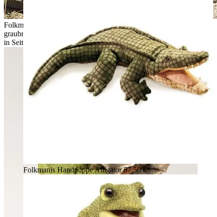
Folkmanis Handpuppe Baumwollschwanz-Kaninchen mit
graubraunem Fell, weißem Schwanz und aufgerichteten Ohren
in Seitenansicht
Folkmanis Handpuppe Alligator
57,50 €*