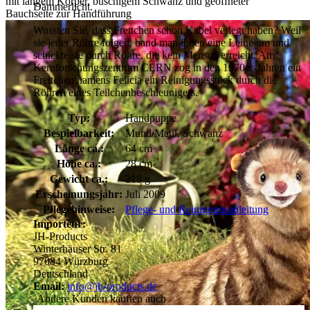
mit langem Körper, buschigem Schwanz und geöffneter
Dämmerlicht.
Bauchseite zur Handführung
Wussten Sie, dass Frettchen schon Kabel verlegt haben? Weil
sie jeder Röhre folgen, band man ihnen eine Leine um und
schickte sie durch Rohre, die kein Mensch erreicht. Am
Kernforschungszentrum CERN zog in den 1970er-Jahren ein
Frettchen namens Felicia ein Reinigungsstück durch die
Röhren eines Teilchenbeschleunigers.
Typ:
Handpuppe
Bespielbarkeit:
Mund/Maul, Schwanz
Länge ca.:
64 cm
Höhe ca.:
28 cm
Gewicht ca.:
218 g
Erscheinungsjahr:
Juli 2009
Pflegehinweise:
Pflege- und Reinigungsanleitung
Importeur:
JH-Products
Winterhäuser Str. 81
97084 Würzburg
Deutschland
Email:
info@jh-products.de
Andere Kunden kauften auch