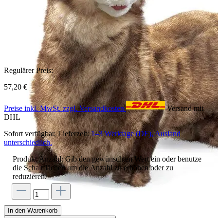
Regulärer Preis:
57,20 €
Preise inkl. MwSt. zzgl. Versandkosten
Versand mit
DHL
Sofort verfügbar, Lieferzeit:
1–3 Werktage (DE), Ausland
unterschiedlich.
Produkt Anzahl: Gib den gewünschten Wert ein oder benutze
die Schaltflächen um die Anzahl zu erhöhen oder zu
reduzieren.
In den Warenkorb