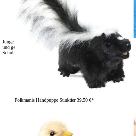
Junge hält Folkmanis Handpuppe Frettchen mit braunem Fell
und geöffnetem Maul auf der rechten Hand, Schwanz über
Schulter.
Folkmanis Handpuppe Stinktier
39,50 €*