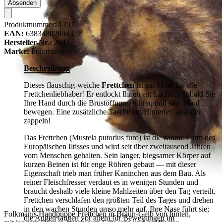
Absenden
Produktnummer:
17977
EAN:
638348028433
Hersteller-Nr.:
2843
Marke:
Folkmanis
Beschreibung
Dieses flauschig-weiche
Frettchen
ist ein Muss für alle
Frettchenliebhaber! Er entlockt Ihnen ein Lächeln, sobald Sie
Ihre Hand durch die Brustöffnung führen und sein Maul
bewegen. Eine zusätzliche Tasche am Hinterteil lässt ihn
zappeln!
Das Frettchen (Mustela putorius furo) ist die zahme Form des
Europäischen Iltisses und wird seit über zweitausend Jahren
vom Menschen gehalten. Sein langer, biegsamer Körper auf
kurzen Beinen ist für enge Röhren gebaut — mit dieser
Eigenschaft trieb man früher Kaninchen aus dem Bau. Als
reiner Fleischfresser verdaut es in wenigen Stunden und
braucht deshalb viele kleine Mahlzeiten über den Tag verteilt.
Frettchen verschlafen den größten Teil des Tages und drehen
in den wachen Stunden umso mehr auf. Ihre Nase führt sie;
Folkmanis Handpuppe Frettchen in Braun-Gelb von hinten,
die Augen taugen vor allem für Bewegungen im