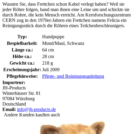
Wussten Sie, dass Frettchen schon Kabel verlegt haben? Weil sie
jeder Röhre folgen, band man ihnen eine Leine um und schickte sie
durch Rohre, die kein Mensch erreicht. Am Kernforschungszentrum
CERN zog in den 1970er-Jahren ein Frettchen namens Felicia ein
Reinigungsstück durch die Röhren eines Teilchenbeschleunigers.
Typ:
Handpuppe
Bespielbarkeit:
Mund/Maul, Schwanz
Länge ca.:
64 cm
Höhe ca.:
28 cm
Gewicht ca.:
218 g
Erscheinungsjahr:
Juli 2009
Pflegehinweise:
Pflege- und Reinigungsanleitung
Importeur:
JH-Products
Winterhäuser Str. 81
97084 Würzburg
Deutschland
Email:
info@jh-products.de
Andere Kunden kauften auch