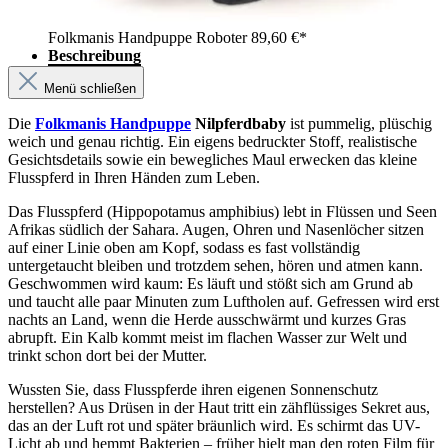
Folkmanis Handpuppe Roboter
89,60 €*
Beschreibung
Menü schließen
Die
Folkmanis Handpuppe
Nilpferdbaby
ist pummelig, plüschig
weich und genau richtig. Ein eigens bedruckter Stoff, realistische
Gesichtsdetails sowie ein bewegliches Maul erwecken das kleine
Flusspferd in Ihren Händen zum Leben.
Das Flusspferd (Hippopotamus amphibius) lebt in Flüssen und Seen
Afrikas südlich der Sahara. Augen, Ohren und Nasenlöcher sitzen
auf einer Linie oben am Kopf, sodass es fast vollständig
untergetaucht bleiben und trotzdem sehen, hören und atmen kann.
Geschwommen wird kaum: Es läuft und stößt sich am Grund ab
und taucht alle paar Minuten zum Luftholen auf. Gefressen wird erst
nachts an Land, wenn die Herde ausschwärmt und kurzes Gras
abrupft. Ein Kalb kommt meist im flachen Wasser zur Welt und
trinkt schon dort bei der Mutter.
Wussten Sie, dass Flusspferde ihren eigenen Sonnenschutz
herstellen? Aus Drüsen in der Haut tritt ein zähflüssiges Sekret aus,
das an der Luft rot und später bräunlich wird. Es schirmt das UV-
Licht ab und hemmt Bakterien – früher hielt man den roten Film für