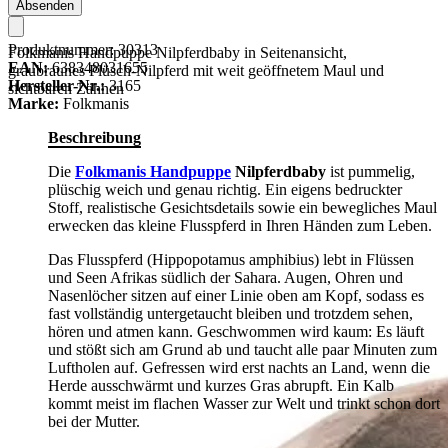
Absenden
Produktnummer:
30313
Folkmanis Handpuppe Nilpferdbaby in Seitenansicht,
EAN:
638348031655
graubraunes Plüsch-Nilpferd mit weit geöffnetem Maul und
Hersteller-Nr.:
3165
sichtbaren Zähnen
Marke:
Folkmanis
Beschreibung
Die
Folkmanis Handpuppe
Nilpferdbaby
ist pummelig,
plüschig weich und genau richtig. Ein eigens bedruckter
Stoff, realistische Gesichtsdetails sowie ein bewegliches Maul
erwecken das kleine Flusspferd in Ihren Händen zum Leben.
Das Flusspferd (Hippopotamus amphibius) lebt in Flüssen
und Seen Afrikas südlich der Sahara. Augen, Ohren und
Nasenlöcher sitzen auf einer Linie oben am Kopf, sodass es
fast vollständig untergetaucht bleiben und trotzdem sehen,
hören und atmen kann. Geschwommen wird kaum: Es läuft
und stößt sich am Grund ab und taucht alle paar Minuten zum
Luftholen auf. Gefressen wird erst nachts an Land, wenn die
Herde ausschwärmt und kurzes Gras abrupft. Ein Kalb
kommt meist im flachen Wasser zur Welt und trinkt schon dort
bei der Mutter.