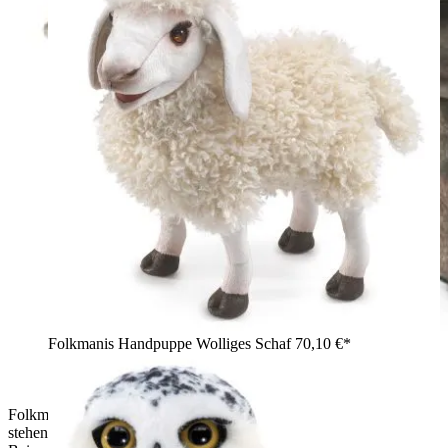
Folkmanis Handpuppe Wolliges Schaf
70,10 €*
Folkmanis Handpuppe Nilpferdbaby in graubraunem Plüsch,
stehend von hinten mit sichtbarem Schwänzchen und kurzen