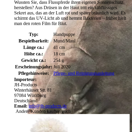
Wussten Sie, dass Flusspferde ihren eigenen Sonnenschutz
herstellen? Aus Drüsen in der Haut tritt ein zähflüssiges
Sekret aus, das an der Luft rot und später bräunlich wird. Es
schirmt das UV-Licht ab und hemmt Bakterien – früher hielt
man den roten Film für Blut.
Typ:
Handpuppe
Bespielbarkeit:
Mund/Maul
Länge ca.:
41 cm
Höhe ca.:
18 cm
Gewicht ca.:
254 g
Erscheinungsjahr:
Juli 2020
Pflegehinweise:
Pflege- und Reinigungsanleitung
Importeur:
JH-Products
Winterhäuser Str. 81
97084 Würzburg
Deutschland
Email:
info@jh-products.de
Andere Kunden kauften auch