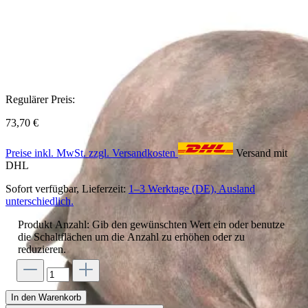
Regulärer Preis:
73,70 €
Preise inkl. MwSt. zzgl. Versandkosten
Versand mit
DHL
Sofort verfügbar, Lieferzeit:
1–3 Werktage (DE), Ausland
unterschiedlich.
Produkt Anzahl: Gib den gewünschten Wert ein oder benutze
die Schaltflächen um die Anzahl zu erhöhen oder zu
reduzieren.
In den Warenkorb