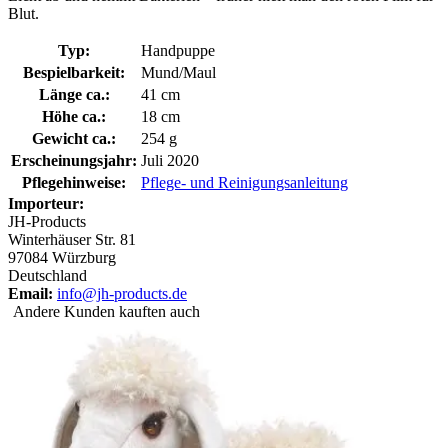
Blut.
Typ:
Handpuppe
Bespielbarkeit:
Mund/Maul
Länge ca.:
41 cm
Höhe ca.:
18 cm
Gewicht ca.:
254 g
Erscheinungsjahr:
Juli 2020
Pflegehinweise:
Pflege- und Reinigungsanleitung
Importeur:
JH-Products
Winterhäuser Str. 81
97084 Würzburg
Deutschland
Email:
info@jh-products.de
Andere Kunden kauften auch