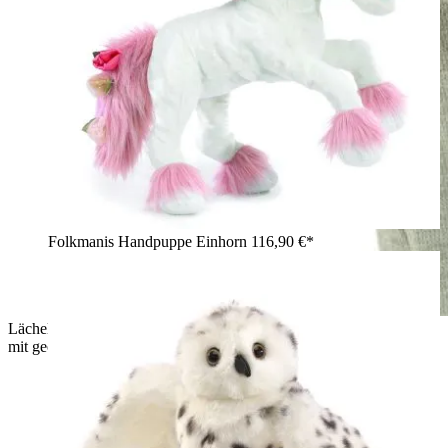
Folkmanis Handpuppe Einhorn
116,90 €*
Lächelnder Junge hält die Folkmanis Handpuppe Nilpferdbaby
mit geöffnetem Maul in dunkelbraunem Plüsch im Arm.