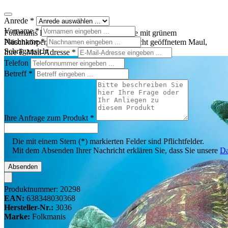
Anrede
*
Vorname
*
Folkmanis Handpuppe Meeresschildkröte mit grünem
Nachname
*
Plüschkörper, gemustertem Panzer und leicht geöffnetem Maul,
Schrägansicht
Ihre E-Mail-Adresse
*
Telefon
Betreff
*
Ihre Anfrage zum Produkt
*
Die mit einem Stern (*) markierten Felder sind Pflichtfelder.
Mit dem Absenden Ihrer Nachricht erklären Sie, dass Sie unsere
Da
Absenden
Produktnummer:
20298
EAN:
638348030368
Hersteller-Nr.:
3036
Marke:
Folkmanis