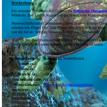
Beschreibung
Ein steinalter Bewohner des Ozeans: die
Folkmanis Handpup
Wildleder. Ihre klugen Augen und das bewegliche Maul erzählen
Meeresschildkröten (Chelonioidea) leben in allen warmen Oze
arbeiten wie Flügel: Die Tiere fliegen förmlich durch das Wasser
von der Art ab: Seegras, Quallen, Krebse oder Schwämme.
Wussten Sie, dass Meeresschildkröten das Erdmagnetfeld wie ein
über Tausende Kilometer dorthin zurück, um selbst zu nisten.
Typ:
Handpuppe
Bespielbarkeit:
Mund/Maul, Vorderflossen
Länge ca.:
41 cm
Breite ca.:
36 cm
Gewicht ca.:
168 g
Erscheinungsjahr:
Juli 2014
Pflegehinweise:
Pflege- und Reinigungsanleitung
Importeur:
JH-Products
Winterhäuser Str. 81
97084 Würzburg
Deutschland