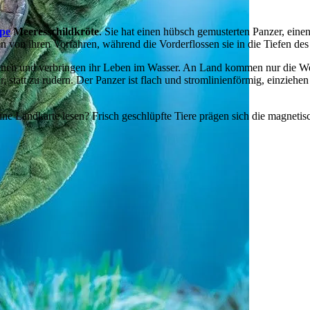
pe
Meeresschildkröte
. Sie hat einen hübsch gemusterten Panzer, ein
 von ihren Vorfahren, während die Vorderflossen sie in die Tiefen des
anen und verbringen ihr Leben im Wasser. An Land kommen nur die Wei
, statt zu rudern. Der Panzer ist flach und stromlinienförmig, einziehe
e Landkarte lesen? Frisch geschlüpfte Tiere prägen sich die magnetisc