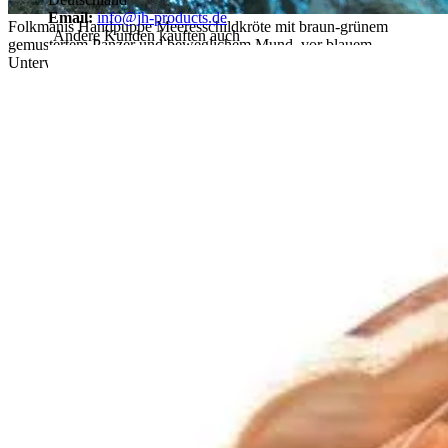
Email:
info@jh-products.de
Folkmanis Handpuppe Meeresschildkröte mit braun-grünem
Andere Kunden kauften auch
gemustertem Panzer und beweglichem Mund, vor blauem
Unterwasser-Hintergrund