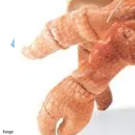
Junge hält Folkmanis Handpuppe Meeresschildkröte mit