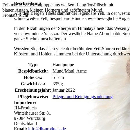
Beschreibung
Folkmanis Yeti-Handpuppe aus weißem Langflor-Plüsch mit
blauen Augen, kleinen Hörnern und geöffnetem Mund,
Aus den Bergen Tibets stammt der legendäre Yeti, in der west
Frontalansicht
schneeweißes Fell, bespielbare Hände sowie bewegliche Augen
In den Erzählungen der Sherpa im Himalaya heißt das Wesen yeh-
verschwundene Yaks zu. Der westliche Name Abominable Snowma
ganze Suchmannschaften an.
Wussten Sie, dass sich viele der berühmten Yeti-Spuren erklär
Klöstern und Höhlen stammten bei der Untersuchung durchweg
Typ:
Handpuppe
Bespielbarkeit:
Mund/Maul, Arme
Höhe ca.:
51 cm
Gewicht ca.:
395 g
Erscheinungsjahr:
Januar 2022
Pflegehinweise:
Pflege- und Reinigungsanleitung
Importeur:
JH-Products
Winterhäuser Str. 81
97084 Würzburg
Deutschland
Email:
info@jh-products.de