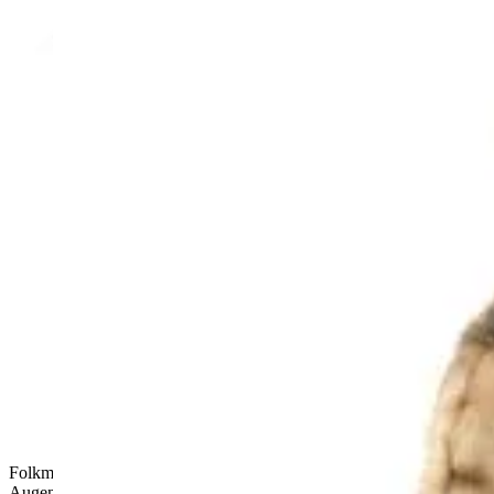
Folkmanis Handpuppe Yeti mit weißem Langflor-Fell, blauen
Augen, geöffnetem Maul und ausgebreiteten Armen,